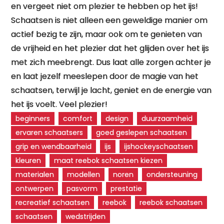
en vergeet niet om plezier te hebben op het ijs!
Schaatsen is niet alleen een geweldige manier om
actief bezig te zijn, maar ook om te genieten van
de vrijheid en het plezier dat het glijden over het ijs
met zich meebrengt. Dus laat alle zorgen achter je
en laat jezelf meeslepen door de magie van het
schaatsen, terwijl je lacht, geniet en de energie van
het ijs voelt. Veel plezier!
beginners
comfort
design
duurzaamheid
ervaren schaatsers
goed geslepen schaatsen
grip en wendbaarheid
ijs
ijshockeyschaatsen
kleuren
maat reebok schaatsen kiezen
materialen
modellen
noren
ondersteuning
ontwerpen
pasvorm
prestatie
recreatief schaatsen
reebok
reebok schaatsen
schaatsen
wedstrijden