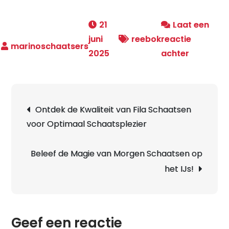
21
Laat een
juni
reebok
reactie
op
2025
achter
Ontdek
de
Kwaliteit
Berichtnavigatie
Ontdek de Kwaliteit van Fila Schaatsen
van
voor Optimaal Schaatsplezier
Reebok
Schaatse
voor
Beleef de Magie van Morgen Schaatsen op
Optimaal
het IJs!
Schaatspl
Geef een reactie