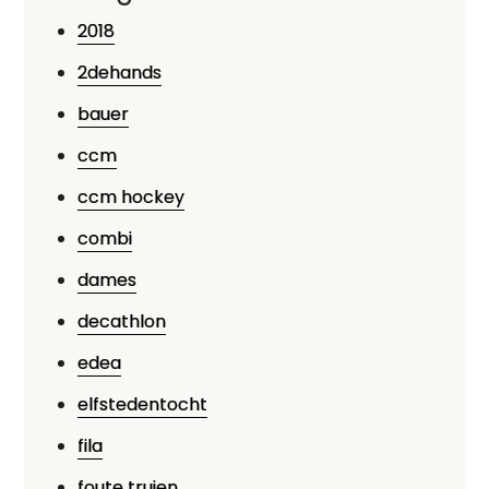
2018
2dehands
bauer
ccm
ccm hockey
combi
dames
decathlon
edea
elfstedentocht
fila
foute truien