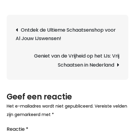
Ontdek
de
Kwalitei
Berichtnavigatie
Ontdek de Ultieme Schaatsenshop voor
van
Al Jouw IJswensen!
Viking
Schaats
Noren
Geniet van de Vrijheid op het IJs: Vrij
voor
Schaatsen in Nederland
Optimaa
Schaatsp
Geef een reactie
Het e-mailadres wordt niet gepubliceerd.
Vereiste velden
zijn gemarkeerd met
*
Reactie
*