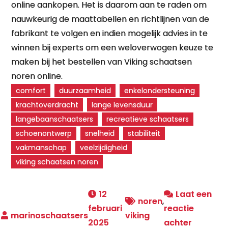
online aankopen. Het is daarom aan te raden om
nauwkeurig de maattabellen en richtlijnen van de
fabrikant te volgen en indien mogelijk advies in te
winnen bij experts om een weloverwogen keuze te
maken bij het bestellen van Viking schaatsen
noren online.
comfort
duurzaamheid
enkelondersteuning
krachtoverdracht
lange levensduur
langebaanschaatsers
recreatieve schaatsers
schoenontwerp
snelheid
stabiliteit
vakmanschap
veelzijdigheid
viking schaatsen noren
12
Laat een
noren
,
februari
reactie
viking
op
2025
achter