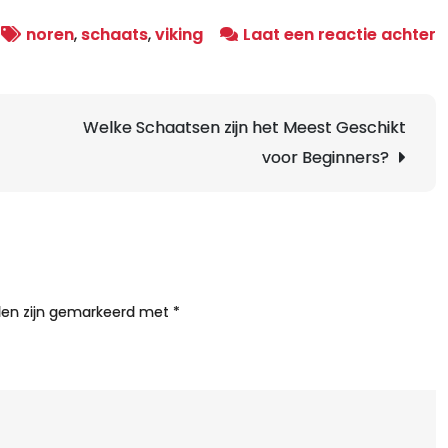
o
noren
,
schaats
,
viking
Laat een reactie achter
O
d
P
Welke Schaatsen zijn het Meest Geschikt
M
voor Beginners?
m
V
S
C
lden zijn gemarkeerd met
*