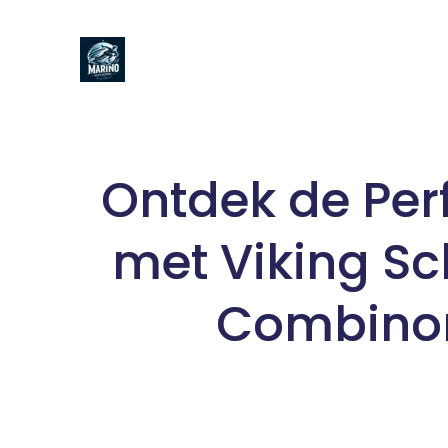
Naar
de
inhoud
gaan
Ontdek de Per
met Viking S
Combino