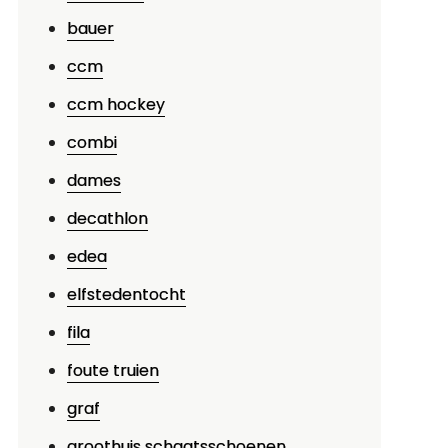
bauer
p
ntdek
ccm
e
ccm hockey
erfecte
combi
ix
et
dames
iking
decathlon
chaatsen
ombinoren!
edea
elfstedentocht
fila
foute truien
graf
groothuis schaatsschoenen