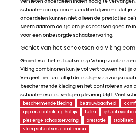
versleten onderdelen indien nodig te vervangen. 
schaatsen in optimale conditie blijven en dat je 
onderdelen kunnen niet alleen de prestaties beï
Neem daarom de tijd om je schaatsen goed te ins
voor een onbezorgde schaatservaring.
Geniet van het schaatsen op viking combin
Geniet van het schaatsen op Viking combinoren en 
Viking combinoren kun je vol vertrouwen het ijs
Vergeet niet om altijd de nodige voorzorgsmaat
beschermende kleding en het controleren van de 
schaatservaring veilig en plezierig blijft. Veel 
beschermende kleding
betrouwbaarheid
comf
grip en controle op het ijs
helm
ijshockeyscha
plezierige schaatservaring
prestatie
stabiliteit
viking schaatsen combinoren