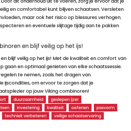
Door dit onderhoud uit te voeren, zorg je ervoor dat je
veilig en comfortabel kunt blijven schaatsen. Versleten
nvloeden, maar ook het risico op blessures verhogen.
pecteren en eventuele slijtage tijdig aan te pakken
oren en blijf veilig op het ijs!
blijf veilig op het ijs! Met de kwaliteit en comfort van
 op gaan en optimaal genieten van elke schaatssessie.
regelen te nemen, zoals het dragen van
ijscondities, om ervoor te zorgen dat je
schaatsplezier op jouw Viking combinoren!
ort
duurzaamheid
geslepen ijzer
atsen
investering
kwaliteit
oefenen
pasvorm
techniek verbeteren
veilige schaatservaring