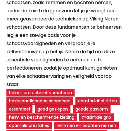
schaatsen, zoals remmen en bochten nemen,
onder de knie te krijgen voordat je je waagt aan
meer geavanceerde technieken op Viking Noren
schaatsen. Door deze fundamenten te beheersen,
leg je een stevige basis voor je
schaatsvaardigheden en vergroot je je
zelfvertrouwen op het ijs. Neem de tijd om deze
essentiële vaardigheden te oefenen en te
perfectioneren, zodat je optimaal kunt genieten
van elke schaatservaring en veiligheid voorop
staat.
balans en techniek verbeteren
basisvaardigheden schaatsen
comfortabel zitten
essentieel
goed geslepen
goede pasvorm
helm en beschermende kleding
maximale grip
optimale prestaties
remmen en bochten nemen