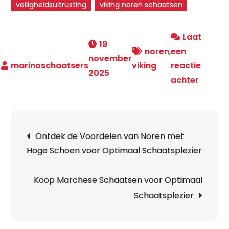
veiligheidsuitrusting
viking noren schaatsen
Laat
19
noren
,
een
november
viking
reactie
2025
op
achter
Ontde
de
Magie
Berichtnavigatie
Ontdek de Voordelen van Noren met
van
Hoge Schoen voor Optimaal Schaatsplezier
Viking
Noren
Schaat
Koop Marchese Schaatsen voor Optimaal
op
Schaatsplezier
het
IJs