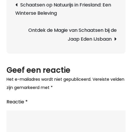
Berichtnavigatie
Schaatsen op Natuurijs in Friesland: Een
van
Winterse Beleving
de
Viking
Noren
Ontdek de Magie van Schaatsen bij de
Laag
Jaap Eden IJsbaan
voor
Optima
Schaats
Geef een reactie
Het e-mailadres wordt niet gepubliceerd.
Vereiste velden
zijn gemarkeerd met
*
Reactie
*