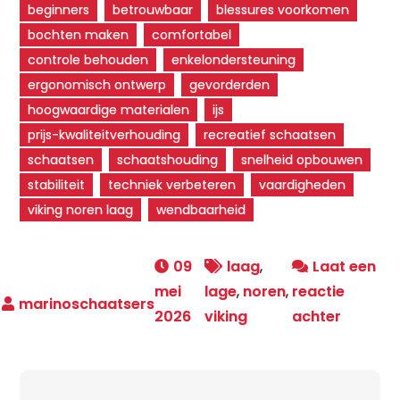
beginners
betrouwbaar
blessures voorkomen
bochten maken
comfortabel
controle behouden
enkelondersteuning
ergonomisch ontwerp
gevorderden
hoogwaardige materialen
ijs
prijs-kwaliteitverhouding
recreatief schaatsen
schaatsen
schaatshouding
snelheid opbouwen
stabiliteit
techniek verbeteren
vaardigheden
viking noren laag
wendbaarheid
09
laag
,
Laat een
mei
lage
,
noren
,
reactie
op
2026
viking
achter
Ontdek
de
Voordel