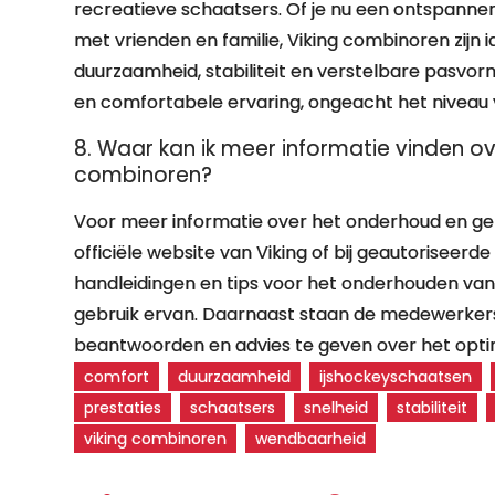
recreatieve schaatsers. Of je nu een ontspannen
met vrienden en familie, Viking combinoren zijn id
duurzaamheid, stabiliteit en verstelbare pasvo
en comfortabele ervaring, ongeacht het niveau
8. Waar kan ik meer informatie vinden o
combinoren?
Voor meer informatie over het onderhoud en geb
officiële website van Viking of bij geautoriseer
handleidingen en tips voor het onderhouden van 
gebruik ervan. Daarnaast staan de medewerkers
beantwoorden en advies te geven over het opti
comfort
duurzaamheid
ijshockeyschaatsen
prestaties
schaatsers
snelheid
stabiliteit
viking combinoren
wendbaarheid