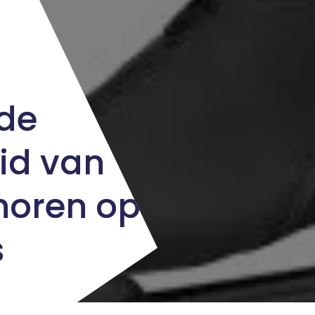
de
eid van
noren op
s