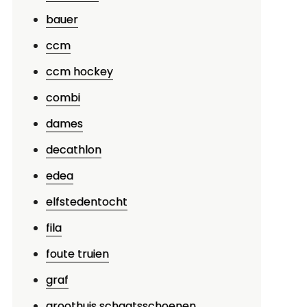
bauer
ccm
ccm hockey
combi
dames
decathlon
edea
elfstedentocht
fila
foute truien
graf
groothuis schaatsschoenen