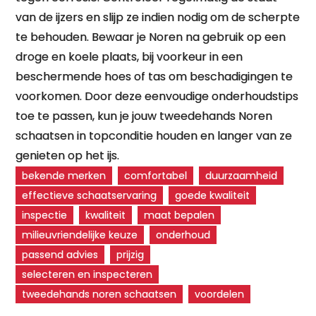
van de ijzers en slijp ze indien nodig om de scherpte
te behouden. Bewaar je Noren na gebruik op een
droge en koele plaats, bij voorkeur in een
beschermende hoes of tas om beschadigingen te
voorkomen. Door deze eenvoudige onderhoudstips
toe te passen, kun je jouw tweedehands Noren
schaatsen in topconditie houden en langer van ze
genieten op het ijs.
bekende merken
comfortabel
duurzaamheid
effectieve schaatservaring
goede kwaliteit
inspectie
kwaliteit
maat bepalen
milieuvriendelijke keuze
onderhoud
passend advies
prijzig
selecteren en inspecteren
tweedehands noren schaatsen
voordelen