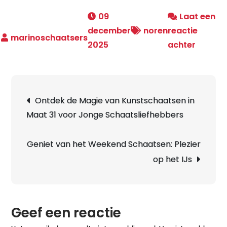
09
Laat een
december
noren
reactie
op
2025
achter
Ontdek
de
Voorde
Berichtnavigatie
Ontdek de Magie van Kunstschaatsen in
van
Maat 31 voor Jonge Schaatsliefhebbers
Tweed
Noren
Schaat
Geniet van het Weekend Schaatsen: Plezier
op het IJs
Geef een reactie