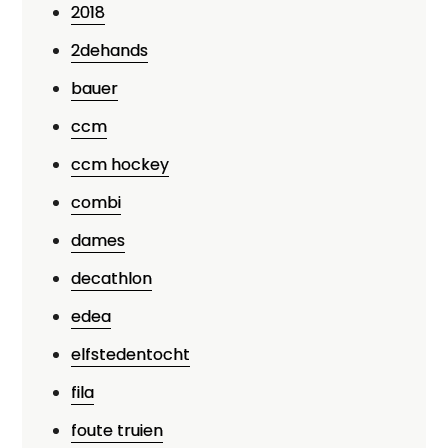
2018
2dehands
bauer
ccm
ccm hockey
combi
dames
decathlon
edea
elfstedentocht
fila
foute truien