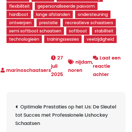
flexibiliteit
gepersonaliseerde pasvorm
hardboot
lange afstanden
ondersteuning
ontwerpen
prestatie
recreatieve schaatsers
semi softboot schaatsen
softboot
stabiliteit
technologieën
trainingssessies
veelzijdigheid
27
Laat een
nijdam
,
juli
reactie
noren
op
2025
achter
Ontdek
de
Comforta
Berichtnavigatie
Optimale Prestaties op het IJs: De Sleutel
Prestatie
tot Succes met Professionele IJshockey
van
Schaatsen
Semi
Softboot