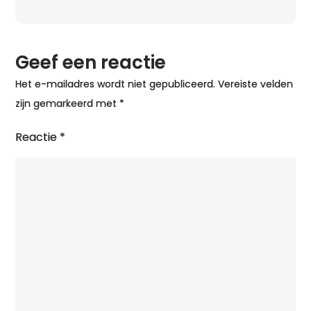
de
Kracht
van
Geef een reactie
Traditie
en
Het e-mailadres wordt niet gepubliceerd.
Vereiste velden
Prestatie
zijn gemarkeerd met
*
Reactie
*