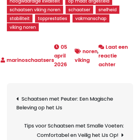
hoogwaardige kwaliteit
op maat afgesteld
schaatsen viking noren
schaatser
snelheid
stabiliteit
topprestaties
vakmanschap
viking noren
05
Laat een
noren
,
april
reactie
viking
op
2026
achter
Schaatse
als
een
Berichtnavigatie
Schaatsen met Peuter: Een Magische
Viking
Beleving op het IJs
met
de
Noren:
Tips voor Schaatsen met Smalle Voeten:
Ontdek
Comfortabel en Veilig het IJs Op!