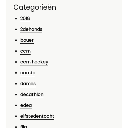
Categorieën
2018
2dehands
bauer
ccm
ccm hockey
combi
dames
decathlon
edea
elfstedentocht
fila