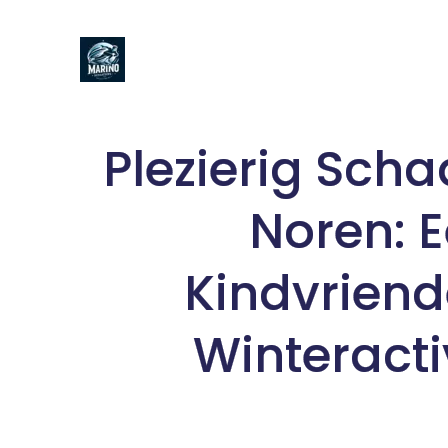
Naar
de
inhoud
gaan
Plezierig Sch
Noren: 
Kindvriend
Winteractiv