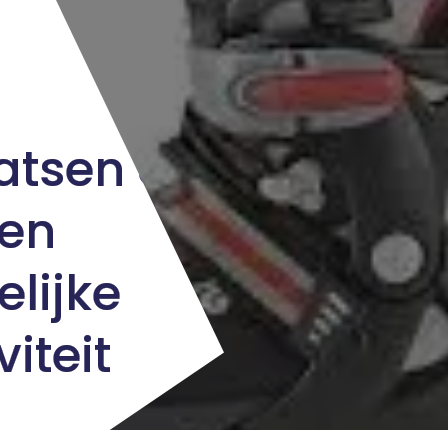
aatsen op
Een
elijke
iteit