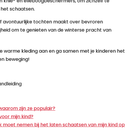
n knie- en elleboogbeschermers, om zichzelf te
 het schaatsen.
 of avontuurlijke tochten maakt over bevroren
jheid om te genieten van de winterse pracht van
 je warme kleding aan en ga samen met je kinderen het
 en beweging!
andleiding
waarom zijn ze populair?
voor mijn kind?
e ik moet nemen bij het laten schaatsen van mijn kind op