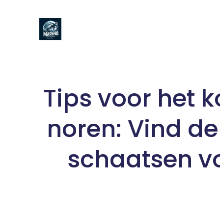
Naar
de
inhoud
gaan
Tips voor het 
noren: Vind de
schaatsen vo