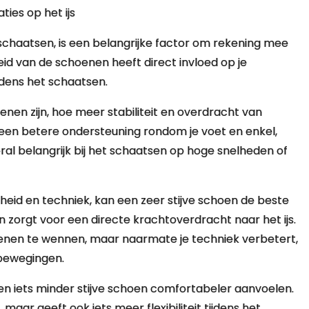
ties op het ijs
schaatsen, is een belangrijke factor om rekening mee
heid van de schoenen heeft direct invloed op je
jdens het schaatsen.
nen zijn, hoe meer stabiliteit en overdracht van
n een betere ondersteuning rondom je voet en enkel,
ooral belangrijk bij het schaatsen op hoge snelheden of
heid en techniek, kan een zeer stijve schoen de beste
n zorgt voor een directe krachtoverdracht naar het ijs.
hoenen te wennen, maar naarmate je techniek verbetert,
 bewegingen.
en iets minder stijve schoen comfortabeler aanvoelen.
aar geeft ook iets meer flexibiliteit tijdens het