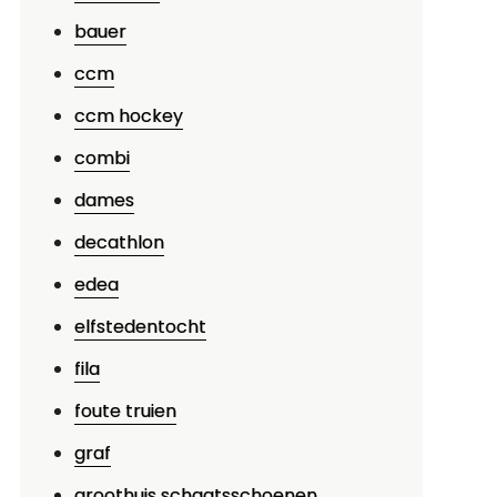
bauer
ccm
ccm hockey
combi
dames
decathlon
edea
elfstedentocht
fila
foute truien
graf
groothuis schaatsschoenen