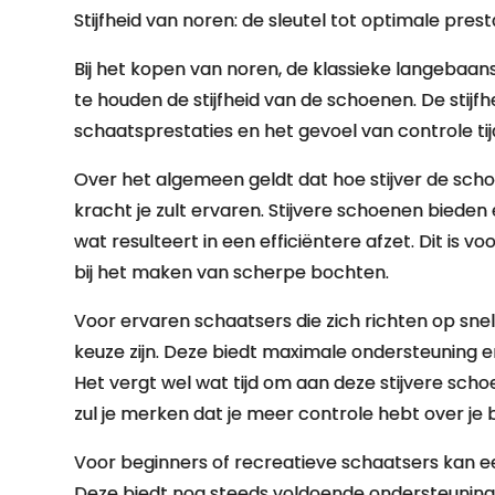
Stijfheid van noren: de sleutel tot optimale presta
Bij het kopen van noren, de klassieke langebaan
te houden de stijfheid van de schoenen. De stijf
schaatsprestaties en het gevoel van controle ti
Over het algemeen geldt dat hoe stijver de schoe
kracht je zult ervaren. Stijvere schoenen biede
wat resulteert in een efficiëntere afzet. Dit is v
bij het maken van scherpe bochten.
Voor ervaren schaatsers die zich richten op snel
keuze zijn. Deze biedt maximale ondersteuning e
Het vergt wel wat tijd om aan deze stijvere sc
zul je merken dat je meer controle hebt over je
Voor beginners of recreatieve schaatsers kan e
Deze biedt nog steeds voldoende ondersteuning, m