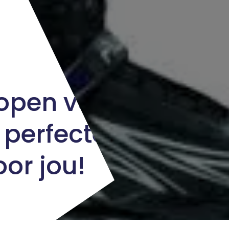
kopen van
 perfecte
or jou!