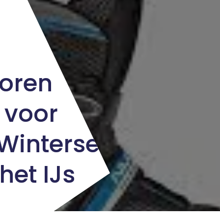
Noren
 voor
 Winterse
het IJs