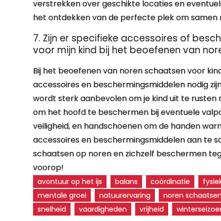
verstrekken over geschikte locaties en eventuel
het ontdekken van de perfecte plek om samen m
7. Zijn er specifieke accessoires of be
voor mijn kind bij het beoefenen van no
Bij het beoefenen van noren schaatsen voor kin
accessoires en beschermingsmiddelen nodig zijn v
wordt sterk aanbevolen om je kind uit te ruste
om het hoofd te beschermen bij eventuele valpa
veiligheid, en handschoenen om de handen warm
accessoires en beschermingsmiddelen aan te sc
schaatsen op noren en zichzelf beschermen tegen
voorop!
avontuur op het ijs
balans
coördinatie
fysie
mentale groei
natuurervaring
noren schaatse
snelheid
vaardigheden
vrijheid
winterseizoe