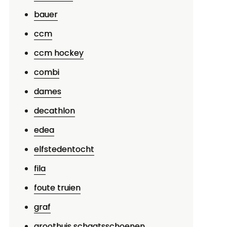
bauer
ccm
ccm hockey
combi
dames
decathlon
edea
elfstedentocht
fila
foute truien
graf
groothuis schaatsschoenen