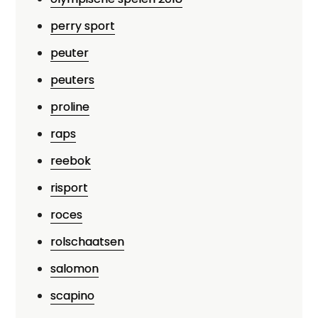
perry sport
peuter
peuters
proline
raps
reebok
risport
roces
rolschaatsen
salomon
scapino