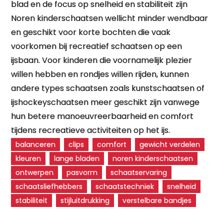
blad en de focus op snelheid en stabiliteit zijn
Noren kinderschaatsen wellicht minder wendbaar
en geschikt voor korte bochten die vaak
voorkomen bij recreatief schaatsen op een
ijsbaan. Voor kinderen die voornamelijk plezier
willen hebben en rondjes willen rijden, kunnen
andere types schaatsen zoals kunstschaatsen of
ijshockeyschaatsen meer geschikt zijn vanwege
hun betere manoeuvreerbaarheid en comfort
tijdens recreatieve activiteiten op het ijs.
balanceren
clips
comfort
gewicht verdelen
kleuren
lange bladen
noren kinderschaatsen
ontwerpen
pasvorm
schaatservaring
schaatsliefhebbers
schaatstechniek
snelheid
stabiliteit
stijluitdrukking
verstelbare bandjes