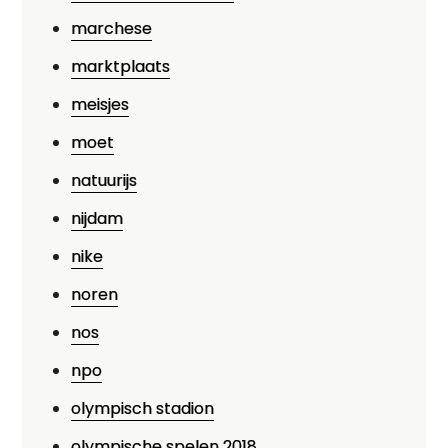
marchese
marktplaats
meisjes
moet
natuurijs
nijdam
nike
noren
nos
npo
olympisch stadion
olympische spelen 2018