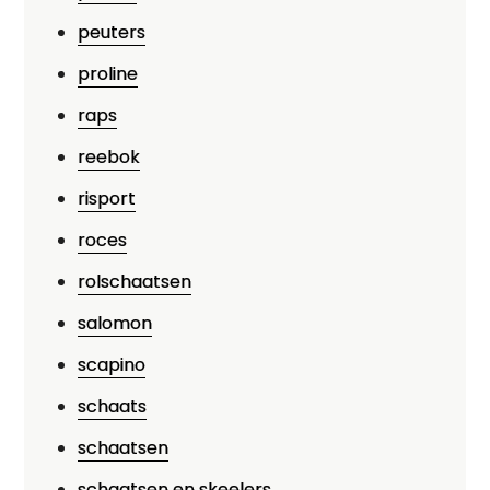
peuters
proline
raps
reebok
risport
roces
rolschaatsen
salomon
scapino
schaats
schaatsen
schaatsen en skeelers