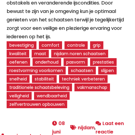
obstakels en veranderende ijscondities. Door
bewust te zijn van je omgeving kun je optimaal
genieten van het schaatsen terwijl je tegelijkertijd
zorgt voor een veilige en plezierige ervaring voor
iedereen op het ijs.
bevestiging
comfort
controle
grip
kwaliteit
maat
nijdam noren schaatsen
oefenen
onderhoud
pasvorm
prestaties
roestvorming voorkomen
schaatsen
slijpen
snelheid
stabiliteit
techniek verbeteren
traditionele schaatsbeleving
vakmanschap
veiligheid
wendbaarheid
zelfvertrouwen opbouwen
08
Laat een
nijdam
,
juni
reactie