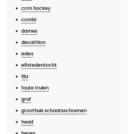
ccm hockey
combi
dames
decathlon
edea
elfstedentocht
fila
foute truien
graf
groothuis schaatsschoenen
head
heren