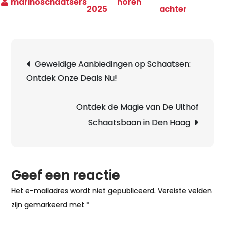
noren
op
2025
achter
Ontdek
de
Magie
Berichtnavigatie
Geweldige Aanbiedingen op Schaatsen:
van
Ontdek Onze Deals Nu!
Nijdam
Noren
Schaats
Ontdek de Magie van De Uithof
op
Schaatsbaan in Den Haag
het
IJs
Geef een reactie
Het e-mailadres wordt niet gepubliceerd.
Vereiste velden
zijn gemarkeerd met
*