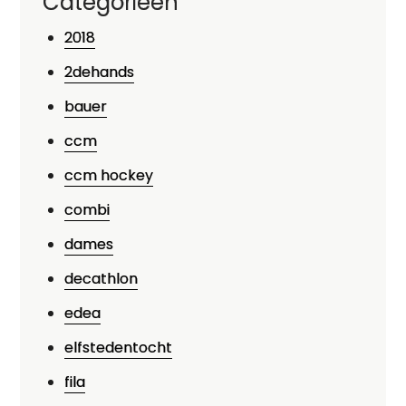
Categorieën
2018
2dehands
bauer
ccm
ccm hockey
combi
dames
decathlon
edea
elfstedentocht
fila