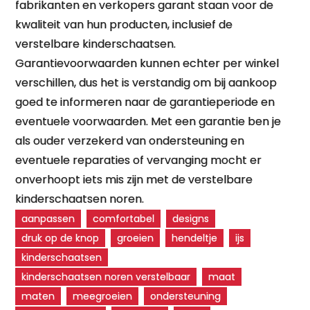
fabrikanten en verkopers garant staan voor de
kwaliteit van hun producten, inclusief de
verstelbare kinderschaatsen.
Garantievoorwaarden kunnen echter per winkel
verschillen, dus het is verstandig om bij aankoop
goed te informeren naar de garantieperiode en
eventuele voorwaarden. Met een garantie ben je
als ouder verzekerd van ondersteuning en
eventuele reparaties of vervanging mocht er
onverhoopt iets mis zijn met de verstelbare
kinderschaatsen noren.
aanpassen
comfortabel
designs
druk op de knop
groeien
hendeltje
ijs
kinderschaatsen
kinderschaatsen noren verstelbaar
maat
maten
meegroeien
ondersteuning