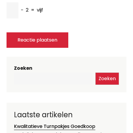
−
2
=
vijf
Zoeken
Zoeken
Laatste artikelen
Kwalitatieve Turnpakjes Goedkoop