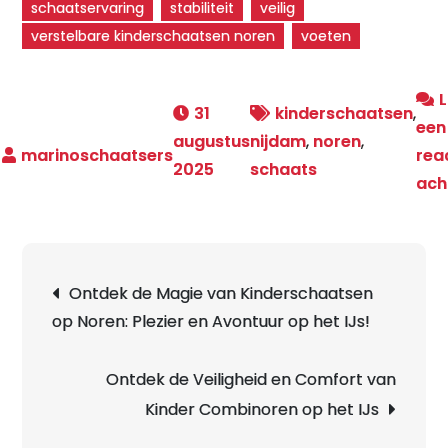
schaatservaring
stabiliteit
veilig
verstelbare kinderschaatsen noren
voeten
31
kinderschaatsen
,
een
augustus
nijdam
,
noren
,
rea
2025
schaats
ach
Berichtnavigatie
Ontdek de Magie van Kinderschaatsen
op Noren: Plezier en Avontuur op het IJs!
Ontdek de Veiligheid en Comfort van
Kinder Combinoren op het IJs