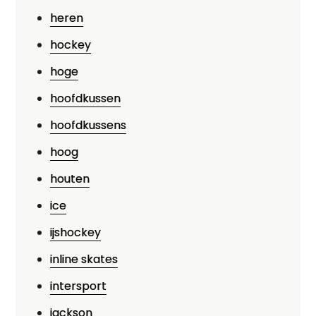
heren
hockey
hoge
hoofdkussen
hoofdkussens
hoog
houten
ice
ijshockey
inline skates
intersport
jackson