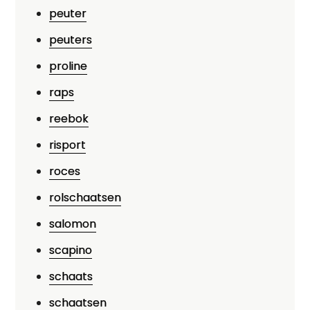
peuter
peuters
proline
raps
reebok
risport
roces
rolschaatsen
salomon
scapino
schaats
schaatsen