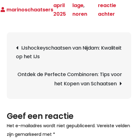
april
lage
,
reactie
op
2025
noren
achter
Hoge
en
Lage
Berichtnavigatie
IJshockeyschaatsen van Nijdam: Kwaliteit
Noren:
op het IJs
Welke
Schaats
Passen
Ontdek de Perfecte Combinoren: Tips voor
het
het Kopen van Schaatsen
Beste
bij
Jou?
Geef een reactie
Het e-mailadres wordt niet gepubliceerd.
Vereiste velden
zijn gemarkeerd met
*