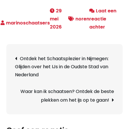
29
Laat een
mei
noren
reactie
op
2026
achter
Innovatie
Combinoo
De
Berichtnavigatie
Ontdek het Schaatsplezier in Nijmegen:
Toekomst
Glijden over het IJs in de Oudste Stad van
van
Nederland
Schaatse
Waar kan ik schaatsen? Ontdek de beste
plekken om het ijs op te gaan!