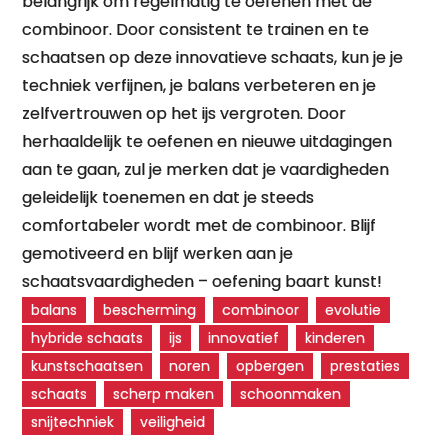
belangrijk om regelmatig te oefenen met de
combinoor. Door consistent te trainen en te
schaatsen op deze innovatieve schaats, kun je je
techniek verfijnen, je balans verbeteren en je
zelfvertrouwen op het ijs vergroten. Door
herhaaldelijk te oefenen en nieuwe uitdagingen
aan te gaan, zul je merken dat je vaardigheden
geleidelijk toenemen en dat je steeds
comfortabeler wordt met de combinoor. Blijf
gemotiveerd en blijf werken aan je
schaatsvaardigheden – oefening baart kunst!
balans
bescherming
combinoor
evolutie
hybride schaats
ijs
innovatief
kinderen
kunstschaatsen
noren
opbergen
prestaties
schaats
scherp maken
schoonmaken
snijtechniek
veiligheid