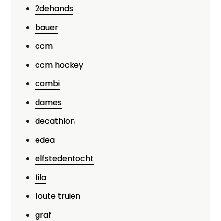
2dehands
bauer
ccm
ccm hockey
combi
dames
decathlon
edea
elfstedentocht
fila
foute truien
graf