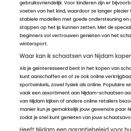
gebruiksvriendelijk. Voor kinderen zijn er bijv
voeten van het kind, waardoor ze langer plezier
stabiele modellen met goede ondersteuning en gri
stappen op het ijs kunnen zetten. Met de speci
beginners vol vertrouwen genieten van het scha
wintersport.
Waar kan ik schaatsen van Nijdam kopen e
Als je geïnteresseerd bent in het kopen van scha
kunt aanschaffen en of ze ook online verkrijgbaar
sportwinkels, zowel fysiek als online. Populaire
vaak een assortiment aan Nijdam-schaatsen aan
van Nijdam kijken of andere online retailers bez
manier kun je gemakkelijk jouw gewenste paar N
zodat je snel kunt genieten van jouw schaatsavon
Heeft Nijdam een garantiebeleid voor 