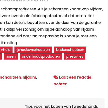
 schaatsproducten. Als je schaatsen koopt van Nijdam,
t voor eventuele fabricagefouten of defecten. Het
 en kan details bevatten over de duur van de garantie
 is altijd verstandig om bij de aankoop van Nijdam-
antiebeleid dat van toepassing is, zodat je met een
itrusting.
amheid
ijshockeyschaatsen
kinderschaatsen
noren
onderhoudsproducten
prestaties
rschaatsen
,
nijdam
,
Laat een reactie
op
achter
Koop
Kwaliteitsschaatsen
van
Tips voor het kopen van tweedehands