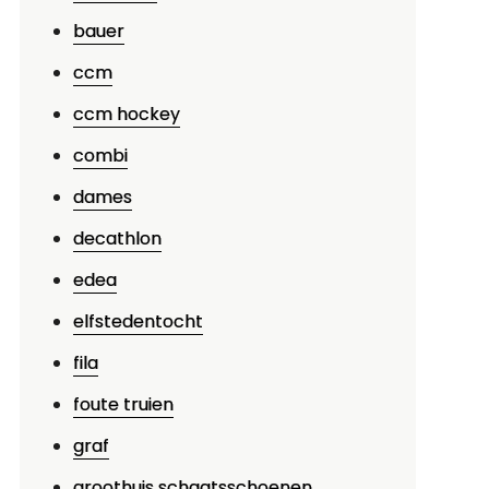
bauer
ccm
ccm hockey
combi
dames
decathlon
edea
elfstedentocht
fila
foute truien
graf
groothuis schaatsschoenen