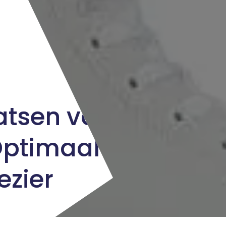
atsen van
Optimaal
ezier