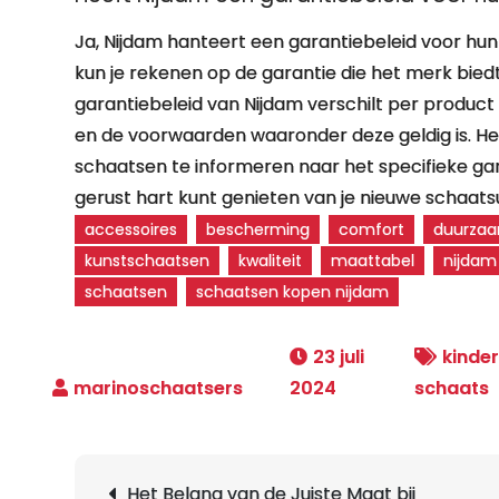
Ja, Nijdam hanteert een garantiebeleid voor hun
kun je rekenen op de garantie die het merk bied
garantiebeleid van Nijdam verschilt per product
en de voorwaarden waaronder deze geldig is. Het
schaatsen te informeren naar het specifieke gar
gerust hart kunt genieten van je nieuwe schaatsu
accessoires
bescherming
comfort
duurza
kunstschaatsen
kwaliteit
maattabel
nijdam
schaatsen
schaatsen kopen nijdam
23 juli
kinde
2024
schaats
Berichtnavigatie
Het Belang van de Juiste Maat bij