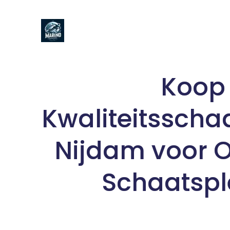
Naar
de
inhoud
gaan
Koop
Kwaliteitsscha
Nijdam voor 
Schaatspl