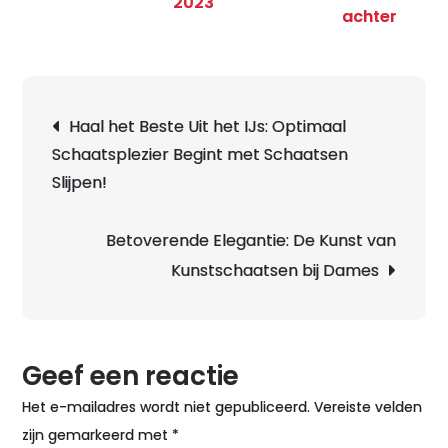
2023
op
achter
Nijda
Schaa
Kwalit
Berichtnavigatie
Haal het Beste Uit het IJs: Optimaal
en
Schaatsplezier Begint met Schaatsen
Plezie
Slijpen!
op
het
IJs
Betoverende Elegantie: De Kunst van
Kunstschaatsen bij Dames
Geef een reactie
Het e-mailadres wordt niet gepubliceerd.
Vereiste velden
zijn gemarkeerd met
*