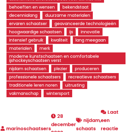
behoeften en wensen
bekendstaat
decennialang
duurzame materialen
ervaren schaatser
geavanceerde technologieën
hoogwaardige schaatsen
ijs
innovatie
intensief gebruik
kwaliteit
lang meegaan
materialen
merk
moderne kunstschaatsen en comfortabele
ijshockeyschaatsen verst
nijdam schaatsen
plezier
produceren
professionele schaatsers
recreatieve schaatsers
traditionele leren noren
uitrusting
vakmanschap
wintersport
Laat
28
nijdam
,
een
december
schaats
reactie