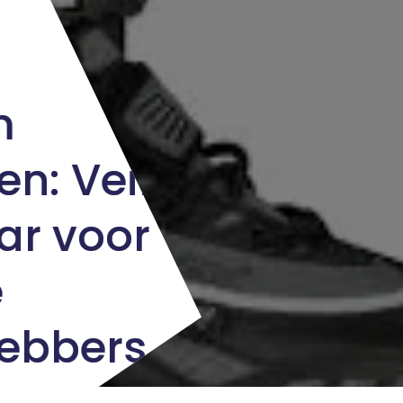
m
n: Veilig
ar voor
e
hebbers