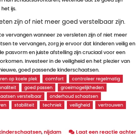
et ijs.
ten zijn of niet meer goed verstelbaar zijn.
te vervangen wanneer ze versleten zijn of niet meer
atsen te vervangen, zorg je ervoor dat kinderen veilig en
pasvorm en juiste afstelling zijn cruciaal voor een
rkomen. Investeer in de veiligheid en het plezier van
p nieuwe, goed passende kinderschaatsen.
ren op koele plek
comfort
controleer regelmatig
naliteit
goed passen
groeimogelijkheden
haatsen verstelbaar
onderhoud schaatsen
ven
stabiliteit
techniek
veiligheid
vertrouwen
o
kinderschaatsen
,
nijdam
Laat een reactie achter