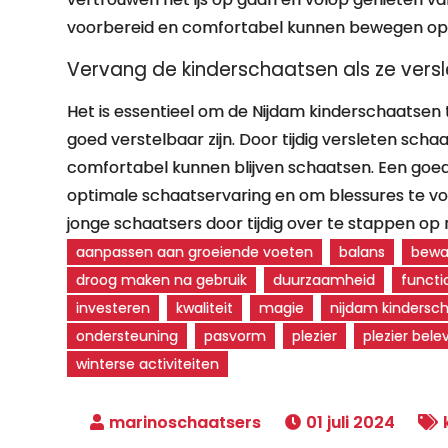
voorbereid en comfortabel kunnen bewegen op h
Vervang de kinderschaatsen als ze versle
Het is essentieel om de Nijdam kinderschaatsen 
goed verstelbaar zijn. Door tijdig versleten scha
comfortabel kunnen blijven schaatsen. Een goede 
optimale schaatservaring en om blessures te voo
jonge schaatsers door tijdig over te stappen o
aanpassen aan groeiende voeten
balans
bewa
droog maken na gebruik
duurzaamheid
functio
investeren
kwaliteit
magie
nijdam kindersc
ondersteuning
pasvorm
plezier
plezier bele
winterse activiteiten
01 juli 2024