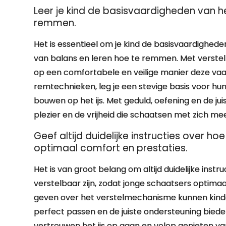
Leer je kind de basisvaardigheden van h
remmen.
Het is essentieel om je kind de basisvaardighed
van balans en leren hoe te remmen. Met verste
op een comfortabele en veilige manier deze vaa
remtechnieken, leg je een stevige basis voor hu
bouwen op het ijs. Met geduld, oefening en de ju
plezier en de vrijheid die schaatsen met zich me
Geef altijd duidelijke instructies over 
optimaal comfort en prestaties.
Het is van groot belang om altijd duidelijke ins
verstelbaar zijn, zodat jonge schaatsers optimaa
geven over het verstelmechanisme kunnen kind
perfect passen en de juiste ondersteuning biede
vertrouwen het ijs op gaan en volop genieten v