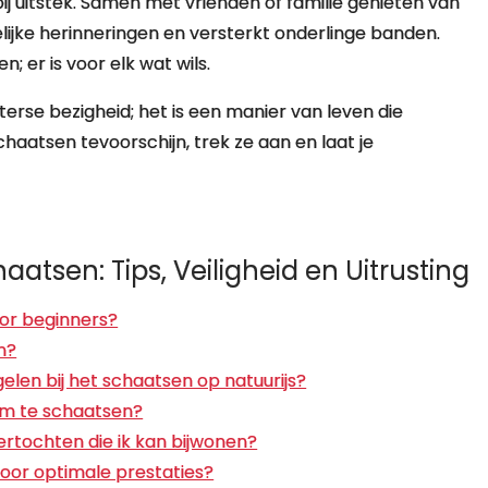
 bij uitstek. Samen met vrienden of familie genieten van
elijke herinneringen en versterkt onderlinge banden.
; er is voor elk wat wils.
terse bezigheid; het is een manier van leven die
schaatsen tevoorschijn, trek ze aan en laat je
atsen: Tips, Veiligheid en Uitrusting
oor beginners?
n?
gelen bij het schaatsen op natuurijs?
 om te schaatsen?
ertochten die ik kan bijwonen?
oor optimale prestaties?