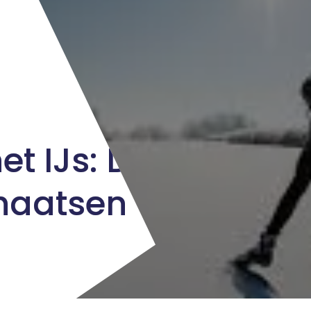
et IJs: De
haatsen