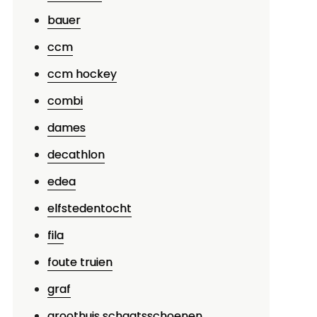
bauer
ccm
ccm hockey
combi
dames
decathlon
edea
elfstedentocht
fila
foute truien
graf
groothuis schaatsschoenen