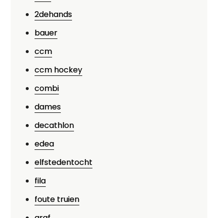
2dehands
bauer
ccm
ccm hockey
combi
dames
decathlon
edea
elfstedentocht
fila
foute truien
graf