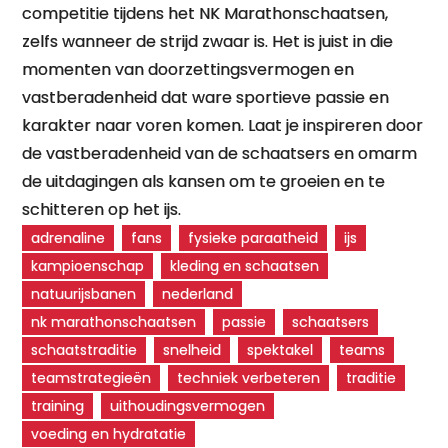
competitie tijdens het NK Marathonschaatsen,
zelfs wanneer de strijd zwaar is. Het is juist in die
momenten van doorzettingsvermogen en
vastberadenheid dat ware sportieve passie en
karakter naar voren komen. Laat je inspireren door
de vastberadenheid van de schaatsers en omarm
de uitdagingen als kansen om te groeien en te
schitteren op het ijs.
adrenaline
fans
fysieke paraatheid
ijs
kampioenschap
kleding en schaatsen
natuurijsbanen
nederland
nk marathonschaatsen
passie
schaatsers
schaatstraditie
snelheid
spektakel
teams
teamstrategieën
techniek verbeteren
traditie
training
uithoudingsvermogen
voeding en hydratatie