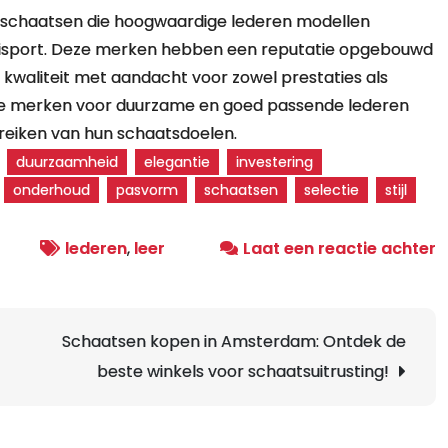
schaatsen die hoogwaardige lederen modellen
n Risport. Deze merken hebben een reputatie opgebouwd
kwaliteit met aandacht voor zowel prestaties als
ze merken voor duurzame en goed passende lederen
reiken van hun schaatsdoelen.
duurzaamheid
elegantie
investering
onderhoud
pasvorm
schaatsen
selectie
stijl
o
lederen
,
leer
Laat een reactie achter
S
S
o
Schaatsen kopen in Amsterdam: Ontdek de
h
beste winkels voor schaatsuitrusting!
Ij
m
L