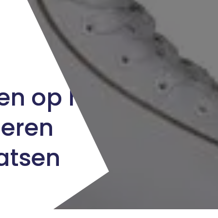
ren op het
deren
atsen