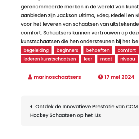
gerenommeerde merken in de wereld van kunst
aanbieden zijn Jackson Ultima, Edea, Riedell e
voor het leveren van schaatsen van uitstekende 
comfort. Schaatsers kunnen vertrouwen op de
kunstschaatsen die hen ondersteunen bij het be
begeleiding
beginners
behoeften
comfort
lederen kunstschaatsen
leer
maat
niveau
17 mei 2024
Berichtnavigatie
Ontdek de Innovatieve Prestatie van CCM
Hockey Schaatsen op het IJs