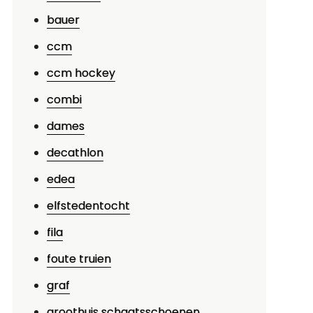
bauer
ccm
ccm hockey
combi
dames
decathlon
p
edea
tijlvol
elfstedentocht
chitteren
p
fila
et
foute truien
s
graf
et
ederen
groothuis schaatsschoenen