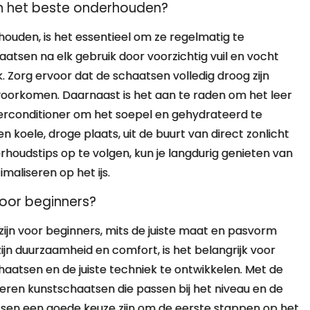
en het beste onderhouden?
houden, is het essentieel om ze regelmatig te
atsen na elk gebruik door voorzichtig vuil en vocht
. Zorg ervoor dat de schaatsen volledig droog zijn
oorkomen. Daarnaast is het aan te raden om het leer
erconditioner om het soepel en gehydrateerd te
koele, droge plaats, uit de buurt van direct zonlicht
oudstips op te volgen, kun je langdurig genieten van
maliseren op het ijs.
voor beginners?
ijn voor beginners, mits de juiste maat en pasvorm
jn duurzaamheid en comfort, is het belangrijk voor
atsen en de juiste techniek te ontwikkelen. Met de
ederen kunstschaatsen die passen bij het niveau en de
sen een goede keuze zijn om de eerste stappen op het