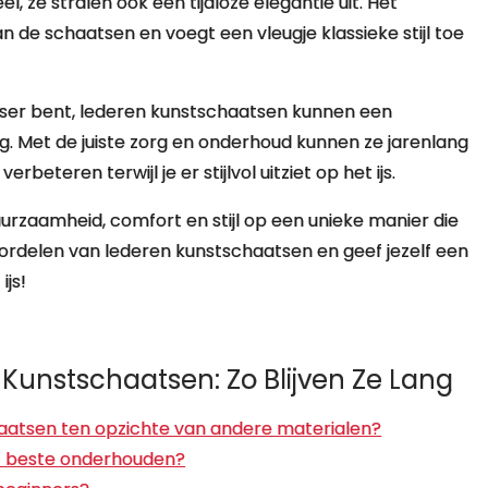
l, ze stralen ook een tijdloze elegantie uit. Het
an de schaatsen en voegt een vleugje klassieke stijl toe
tser bent, lederen kunstschaatsen kunnen een
ing. Met de juiste zorg en onderhoud kunnen ze jarenlang
eteren terwijl je er stijlvol uitziet op het ijs.
zaamheid, comfort en stijl op een unieke manier die
oordelen van lederen kunstschaatsen en geef jezelf een
ijs!
Kunstschaatsen: Zo Blijven Ze Lang
chaatsen ten opzichte van andere materialen?
et beste onderhouden?