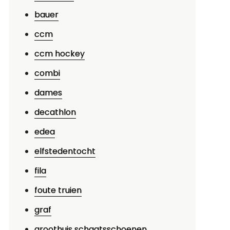
bauer
ccm
ccm hockey
combi
dames
decathlon
edea
elfstedentocht
fila
foute truien
graf
groothuis schaatsschoenen