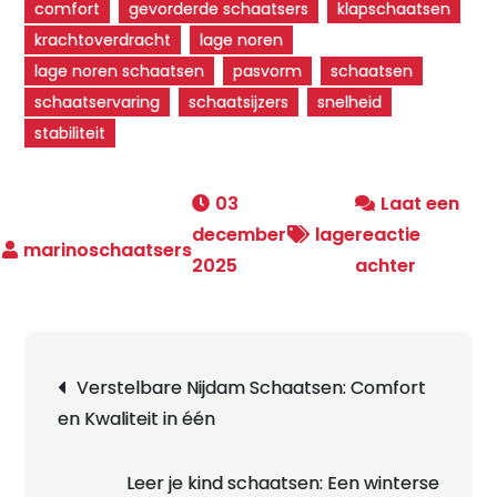
comfort
gevorderde schaatsers
klapschaatsen
krachtoverdracht
lage noren
lage noren schaatsen
pasvorm
schaatsen
schaatservaring
schaatsijzers
snelheid
stabiliteit
03
Laat een
december
lage
reactie
op
2025
achter
Ontdek
de
Snelheid
Berichtnavigatie
Verstelbare Nijdam Schaatsen: Comfort
en
en Kwaliteit in één
Comfort
van
Lage
Leer je kind schaatsen: Een winterse