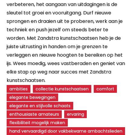
verbeteren, het aangaan van uitdagingen is de
sleutel tot groei en vooruitgang. Durf nieuwe
sprongen en draaien uit te proberen, werk aan je
techniek en push jezelf om steeds beter te
worden. Met Zandstra kunstschaatsen heb je de
juiste uitrusting in handen om je grenzen te
verleggen en nieuwe hoogten te bereiken op het
ijs. Wees moedig, wees vastberaden en geniet van
elke stap op weg naar succes met Zandstra
kunstschaatsen.
ambities
collectie kunstschaatsen
comfort
elegante bewegingen
elegante en stijlvolle schaats
enthousiaste amateurs
ervaring
flexibiliteit mogelijk maken
hand vervaardigd door vakbekwame ambachtslieden