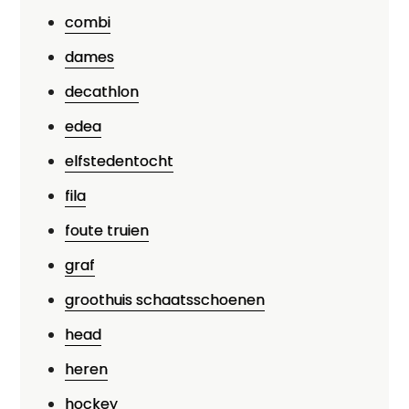
combi
dames
decathlon
edea
elfstedentocht
fila
foute truien
graf
groothuis schaatsschoenen
head
heren
hockey