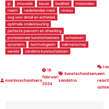
ijs
innovatie
keuze
kwaliteit
materialen
naam
nederlandse merk
niveau
oog voor detail en esthetiek
optimale ondersteuning
perfecte pasvorm en afwerking
professionele kunstschaatsers
schaatsen
synoniem
technologieën
vakmanschap
wereld
zandstra kunstschaatsen
La
19
kunstschaatsen
,
een
februari
zandstra
react
2024
achte