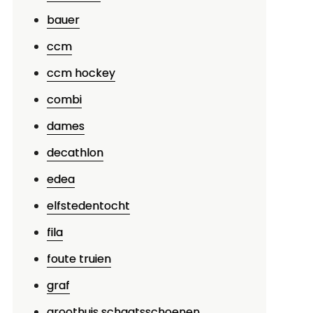
n
bauer
uurzaam:
ccm
weedehands
inderschaatsen
ccm hockey
oor
combi
interpret
dames
decathlon
edea
elfstedentocht
fila
foute truien
graf
groothuis schaatsschoenen