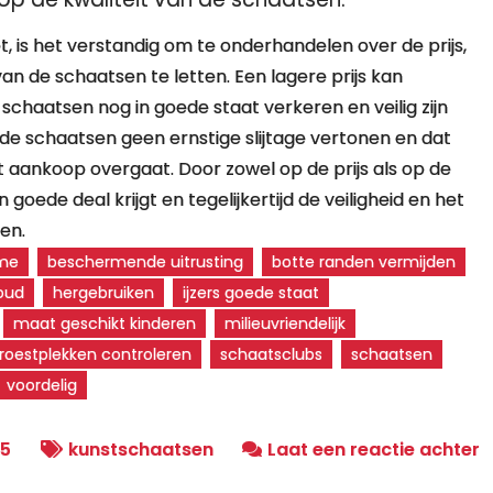
is het verstandig om te onderhandelen over de prijs,
an de schaatsen te letten. Een lagere prijs kan
e schaatsen nog in goede staat verkeren en veilig zijn
 de schaatsen geen ernstige slijtage vertonen en dat
t aankoop overgaat. Door zowel op de prijs als op de
n goede deal krijgt en tegelijkertijd de veiligheid en het
en.
ame
beschermende uitrusting
botte randen vermijden
oud
hergebruiken
ijzers goede staat
maat geschikt kinderen
milieuvriendelijk
roestplekken controleren
schaatsclubs
schaatsen
voordelig
o
25
kunstschaatsen
Laat een reactie achter
V