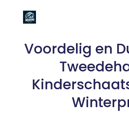
Naar
de
inhoud
gaan
Voordelig en 
Tweedeh
Kinderschaat
Winterp