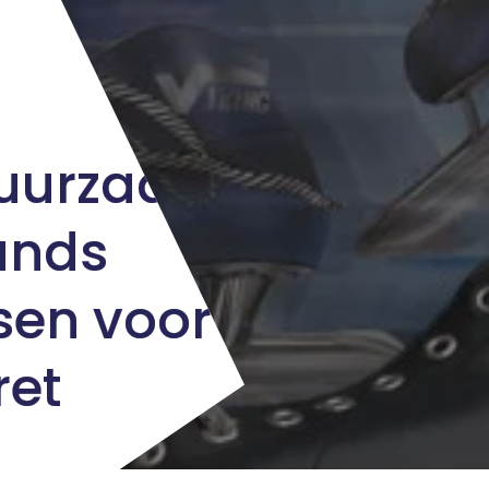
Duurzaam:
ands
sen voor
ret