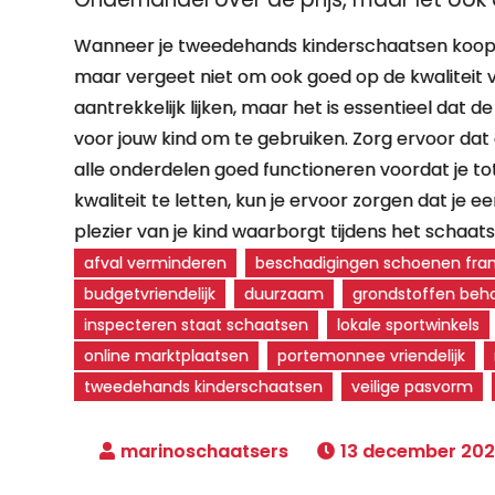
Wanneer je tweedehands kinderschaatsen koopt, 
maar vergeet niet om ook goed op de kwaliteit v
aantrekkelijk lijken, maar het is essentieel dat d
voor jouw kind om te gebruiken. Zorg ervoor dat
alle onderdelen goed functioneren voordat je to
kwaliteit te letten, kun je ervoor zorgen dat je ee
plezier van je kind waarborgt tijdens het schaats
afval verminderen
beschadigingen schoenen fr
budgetvriendelijk
duurzaam
grondstoffen beh
inspecteren staat schaatsen
lokale sportwinkels
online marktplaatsen
portemonnee vriendelijk
tweedehands kinderschaatsen
veilige pasvorm
13 december 20