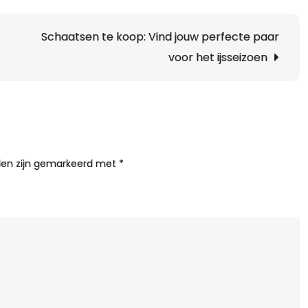
e
D
Schaatsen te koop: Vind jouw perfecte paar
n
T
voor het ijsseizoen
K
v
W
lden zijn gemarkeerd met
*