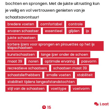
bochten en sprongen. Met de juiste uitrusting kun
je veilig en vol vertrouwen genieten van je
schaatsavontuur!
bredere voeten
comfortabel
controle
ervaren schaatser
essentieel
glijden
ijs
juiste schaatsen
kortere ijzers voor sprongen en pirouettes op het ijs
klapschaatsen
kunstschaatsen
lange ijzer onder de schoen
maat 39
noren
optimale ervaring
pasvorm
recreatieve schaatsers
schaatsen maat 39
schaatsliefhebbers
smalle voeten
stabiliteit
stabiliteit tijdens langeafstandstochten
stijl van de schaatsen
voettype
voetvorm
Laat
15