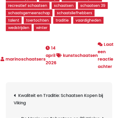
recreatief schaatsen
schaatsen
schaatsen 39
schaatsgemeenschap
schaatsliefhebbers
talent
toertochten
traditie
vaardigheden
wedstrijden
winter
Laat
14
een
april
kunstschaatsen
reactie
2026
op
achter
On
de
Ma
Berichtnavigatie
Kwaliteit en Traditie: Schaatsen Kopen bij
va
Viking
Sc
39
Ee