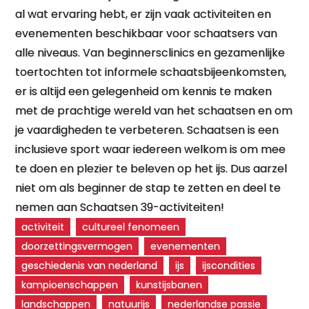
al wat ervaring hebt, er zijn vaak activiteiten en
evenementen beschikbaar voor schaatsers van
alle niveaus. Van beginnersclinics en gezamenlijke
toertochten tot informele schaatsbijeenkomsten,
er is altijd een gelegenheid om kennis te maken
met de prachtige wereld van het schaatsen en om
je vaardigheden te verbeteren. Schaatsen is een
inclusieve sport waar iedereen welkom is om mee
te doen en plezier te beleven op het ijs. Dus aarzel
niet om als beginner de stap te zetten en deel te
nemen aan Schaatsen 39-activiteiten!
activiteit
cultureel fenomeen
doorzettingsvermogen
evenementen
geschiedenis van nederland
ijs
ijscondities
kampioenschappen
kunstijsbanen
landschappen
natuurijs
nederlandse passie