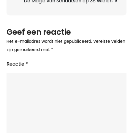
De Magie van Schaatsen op 36 Wielen
Wi
Be
zo
Geef een reactie
Ge
An
Het e-mailadres wordt niet gepubliceerd.
Vereiste velden
zijn gemarkeerd met
*
Reactie
*