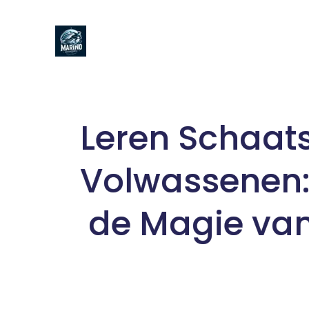
Naar
de
inhoud
gaan
Leren Schaat
Volwassenen:
de Magie van