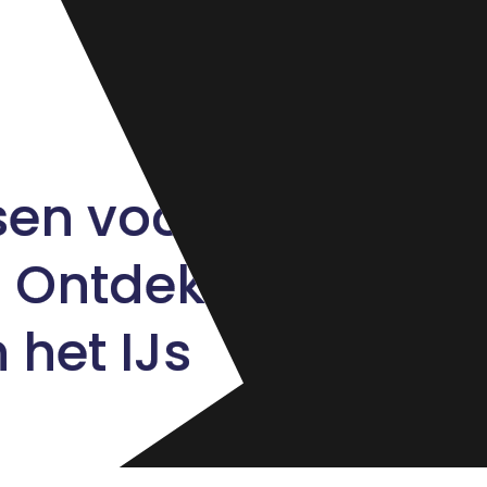
sen voor
 Ontdek
 het IJs