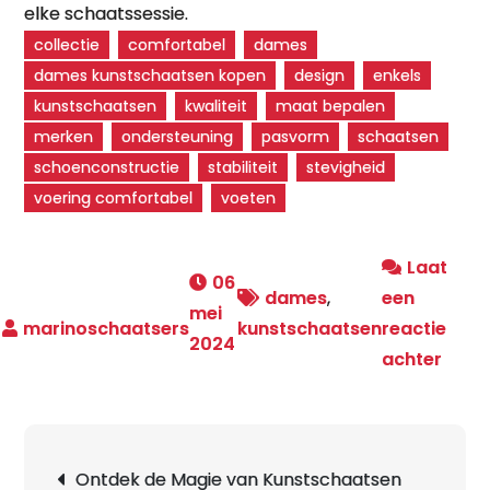
elke schaatssessie.
collectie
comfortabel
dames
dames kunstschaatsen kopen
design
enkels
kunstschaatsen
kwaliteit
maat bepalen
merken
ondersteuning
pasvorm
schaatsen
schoenconstructie
stabiliteit
stevigheid
voering comfortabel
voeten
Laat
06
dames
,
een
mei
kunstschaatsen
reactie
2024
op
achter
Koop
Prach
Dam
Berichtnavigatie
Ontdek de Magie van Kunstschaatsen
Kuns