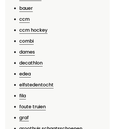
bauer
ccm
ccm hockey
combi
dames
decathlon
edea
elfstedentocht
fila
p
ntdek
foute truien
e
graf
oordelen
groothuis schaatsschoenen