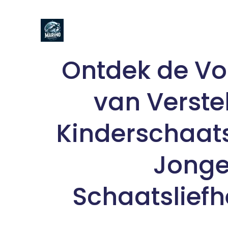
Naar
de
inhoud
gaan
Ontdek de Vo
van Verste
Kinderschaat
Jong
Schaatslief