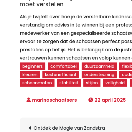
moet verstellen.
Als je twijfelt over hoe je de verstelbare kinde
verstandig om advies in te winnen bij een profes
medewerker van een gespecialiseerde schaatswi
ervoor te zorgen dat de schaatsen perfect pass
prestaties op het ijs. Het is belangrijk om de ju
vertrouwen kunnen schaatsen en volop kunnen g
beginners
comfortabel
duurzaamheid
flexib
kleuren
kostenefficiënt
ondersteuning
oude
schoenmaten
stabiliteit
stijlen
veiligheid
22 april 2025
Berichtnavigatie
Ontdek de Magie van Zandstra