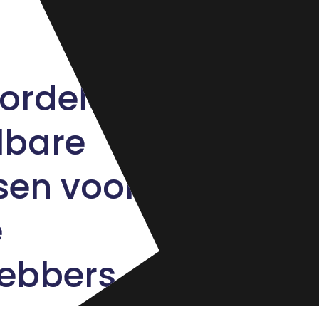
ordelen
lbare
sen voor
e
hebbers