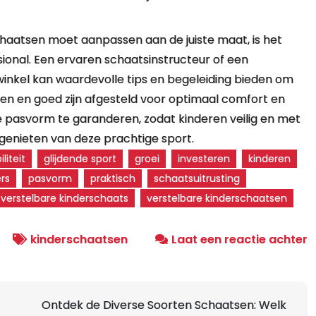
rschaatsen moet aanpassen aan de juiste maat, is het
sional. Een ervaren schaatsinstructeur of een
nkel kan waardevolle tips en begeleiding bieden om
en en goed zijn afgesteld voor optimaal comfort en
iste pasvorm te garanderen, zodat kinderen veilig en met
enieten van deze prachtige sport.
iliteit
glijdende sport
groei
investeren
kinderen
rs
pasvorm
praktisch
schaatsuitrusting
verstelbare kinderschaats
verstelbare kinderschaatsen
o
kinderschaatsen
Laat een reactie achter
O
d
V
Ontdek de Diverse Soorten Schaatsen: Welk