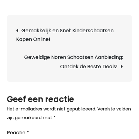
K
k
t
Berichtnavigatie
Gemakkelijk en Snel: Kinderschaatsen
k
Kopen Online!
V
h
p
Geweldige Noren Schaatsen Aanbieding:
p
Ontdek de Beste Deals!
v
j
k
Geef een reactie
s
Het e-mailadres wordt niet gepubliceerd.
Vereiste velden
zijn gemarkeerd met
*
Reactie
*