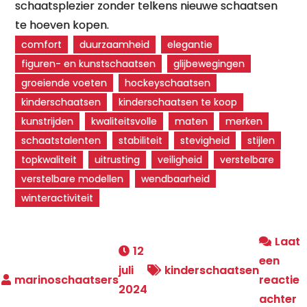
schaatsplezier zonder telkens nieuwe schaatsen
te hoeven kopen.
comfort
duurzaamheid
elegantie
figuren- en kunstschaatsen
glijbewegingen
groeiende voeten
hockeyschaatsen
kinderschaatsen
kinderschaatsen te koop
kunstrijden
kwaliteitsvolle
maten
merken
schaatstalenten
stabiliteit
stevigheid
stijlen
topkwaliteit
uitrusting
veiligheid
verstelbare
verstelbare modellen
wendbaarheid
winteractiviteit
Laat
12
een
juli
kinderschaatsen
reactie
2024
o
achter