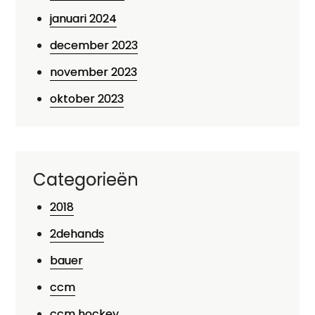
januari 2024
december 2023
november 2023
oktober 2023
Categorieën
2018
2dehands
bauer
ccm
ccm hockey