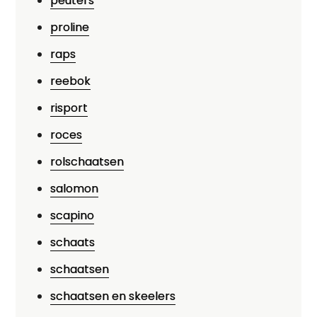
peuters
proline
raps
reebok
risport
roces
rolschaatsen
salomon
scapino
schaats
schaatsen
schaatsen en skeelers