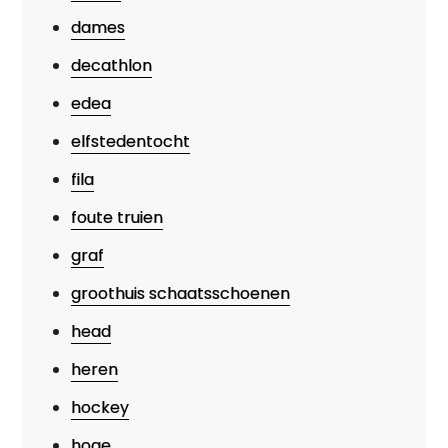
dames
decathlon
edea
elfstedentocht
fila
foute truien
graf
groothuis schaatsschoenen
head
heren
hockey
hoge