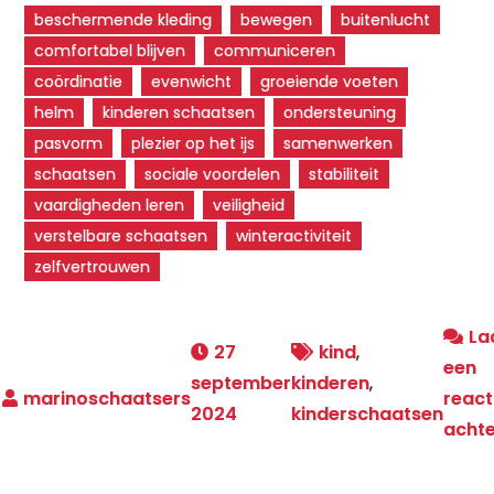
beschermende kleding
bewegen
buitenlucht
comfortabel blijven
communiceren
coördinatie
evenwicht
groeiende voeten
helm
kinderen schaatsen
ondersteuning
pasvorm
plezier op het ijs
samenwerken
schaatsen
sociale voordelen
stabiliteit
vaardigheden leren
veiligheid
verstelbare schaatsen
winteractiviteit
zelfvertrouwen
La
27
kind
,
een
september
kinderen
,
react
2024
kinderschaatsen
acht