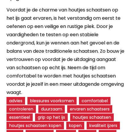
Voordat je de charme van houtjes schaatsen op
het ijs gaat ervaren, is het verstandig om eerst te
oefenen op een veilige en rustige plek. Door je
vaardigheden te testen op een stabiele
ondergrond, kun je wennen aan het gevoel en de
balans van deze traditionele schaatsen. Zo bouw je
vertrouwen op voordat je de uitdaging aangaat
van schaatsen op echt ijs. Neem de tijd om
comfortabel te worden met houtjes schaatsen
voordat je jezelf in een meer uitdagende omgeving
waagt.
advies
blessures voorkomen
comfortabel
controleren
duurzaam
ervaren schaatsers
essentieel
grip op het ijs
houtjes schaatsen
houtjes schaatsen kopen
kopen
kwaliteit ijzers