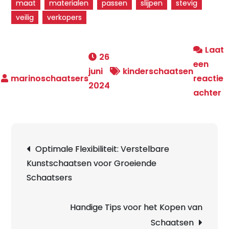
maat
materialen
passen
slijpen
stevig
veilig
verkopers
Laat
26
een
juni
kinderschaatsen
reactie
2024
o
achter
K
N
J
Berichtnavigatie
Optimale Flexibiliteit: Verstelbare
H
Kunstschaatsen voor Groeiende
S
Schaatsers
v
e
A
Handige Tips voor het Kopen van
E
Schaatsen