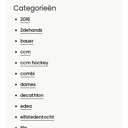
Categorieën
2018
2dehands
bauer
ccm
ccm hockey
combi
dames
decathlon
edea
elfstedentocht
fila