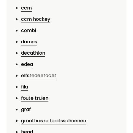
ccm
ccm hockey
combi
dames
decathlon
edea
elfstedentocht
fila
foute truien
graf
groothuis schaatsschoenen
head