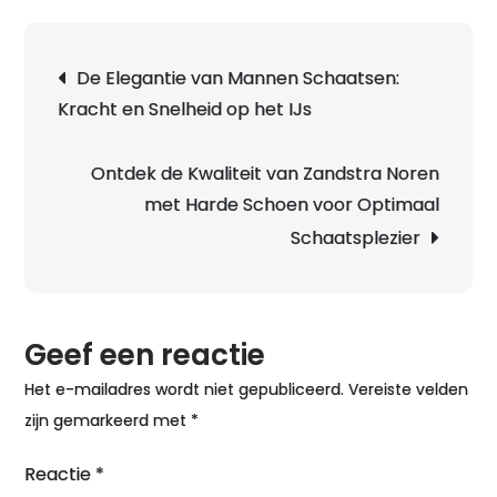
beleven
aan
Berichtnavigatie
De Elegantie van Mannen Schaatsen:
schaats
Kracht en Snelheid op het IJs
met
je
kind:
Ontdek de Kwaliteit van Zandstra Noren
een
met Harde Schoen voor Optimaal
winterse
Schaatsplezier
activiteit
vol
gezelligh
Geef een reactie
Het e-mailadres wordt niet gepubliceerd.
Vereiste velden
zijn gemarkeerd met
*
Reactie
*