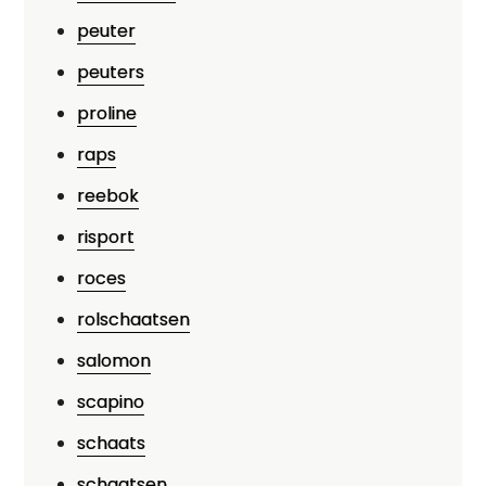
peuter
peuters
proline
raps
reebok
risport
roces
rolschaatsen
salomon
scapino
schaats
schaatsen