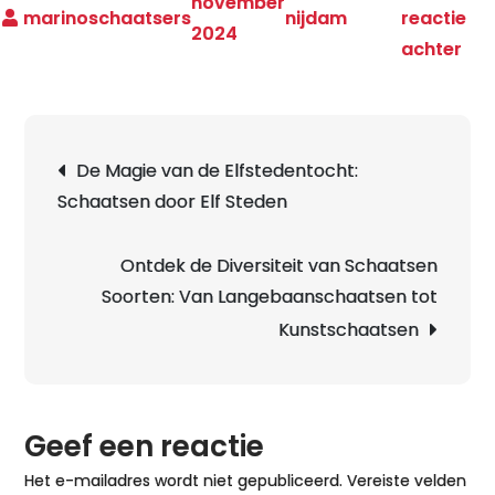
november
nijdam
reactie
2024
op
achter
Ont
de
Kwa
Berichtnavigatie
De Magie van de Elfstedentocht:
va
Schaatsen door Elf Steden
Nij
IJs
op
Ontdek de Diversiteit van Schaatsen
het
Soorten: Van Langebaanschaatsen tot
IJs
Kunstschaatsen
Geef een reactie
Het e-mailadres wordt niet gepubliceerd.
Vereiste velden