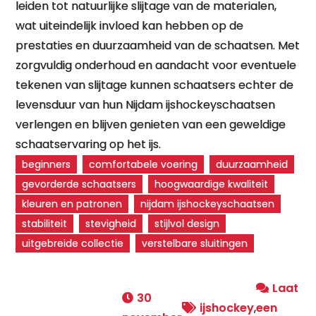
leiden tot natuurlijke slijtage van de materialen,
wat uiteindelijk invloed kan hebben op de
prestaties en duurzaamheid van de schaatsen. Met
zorgvuldig onderhoud en aandacht voor eventuele
tekenen van slijtage kunnen schaatsers echter de
levensduur van hun Nijdam ijshockeyschaatsen
verlengen en blijven genieten van een geweldige
schaatservaring op het ijs.
beginners
comfortabele voering
duurzaamheid
gevorderde schaatsers
hoogwaardige kwaliteit
kleuren en patronen
nijdam ijshockeyschaatsen
stabiliteit
stevigheid
stijlvol design
uitgebreide collectie
verstelbare sluitingen
Laat
30
ijshockey
,
een