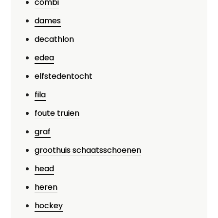
combi
dames
decathlon
edea
elfstedentocht
fila
foute truien
graf
groothuis schaatsschoenen
head
heren
hockey