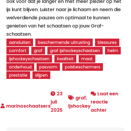
ook voor dat je langer en met meer plezier op het
ijs kunt blijven. Luister naar je lichaam en neem die
welverdiende pauzes om optimaal te kunnen
genieten van het schaatsen op jouw Graf-
schaatsen.
aansluiten
beschermende uitrusting
blessures
comfort
graf
graf ijshockeyschaatsen
helm
ijshockeyschaatsen
kwaliteit
maat
onderhoud
pasvorm
polsbeschermers
prestatie
slijpen
23
Laat een
graf
,
juli
reactie
ijshockey
op
2025
achter
Ontdek
de