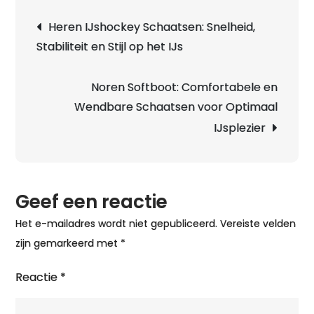
Kwaliteit
Berichtnavigatie
Heren IJshockey Schaatsen: Snelheid,
van
Stabiliteit en Stijl op het IJs
Graf
IJshocke
voor
Noren Softboot: Comfortabele en
Optimaal
Wendbare Schaatsen voor Optimaal
Schaatspl
IJsplezier
Geef een reactie
Het e-mailadres wordt niet gepubliceerd.
Vereiste velden
zijn gemarkeerd met
*
Reactie
*