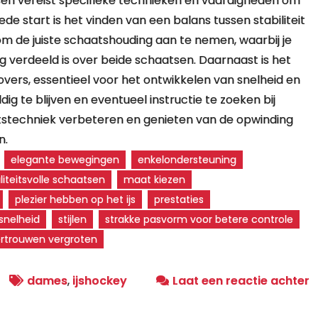
en vereist specifieke technieken en vaardigheden om
ede start is het vinden van een balans tussen stabiliteit
k om de juiste schaatshouding aan te nemen, waarbij je
ig verdeeld is over beide schaatsen. Daarnaast is het
vers, essentieel voor het ontwikkelen van snelheid en
g te blijven en eventueel instructie te zoeken bij
atstechniek verbeteren en genieten van de opwinding
n.
elegante bewegingen
enkelondersteuning
liteitsvolle schaatsen
maat kiezen
plezier hebben op het ijs
prestaties
snelheid
stijlen
strakke pasvorm voor betere controle
ertrouwen vergroten
o
dames
,
ijshockey
Laat een reactie achter
O