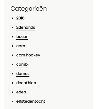
Categorieën
2018
2dehands
bauer
ccm
ccm hockey
combi
dames
decathlon
edea
p
elfstedentocht
ntdek