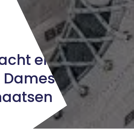
acht en
n Dames
haatsen