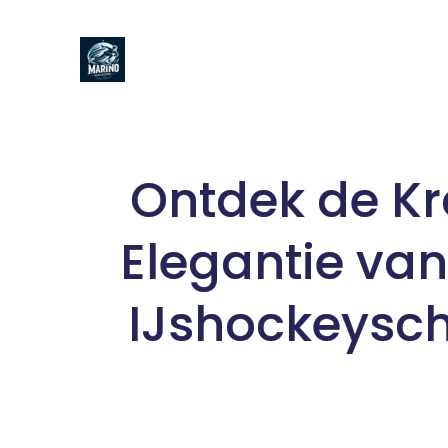
Naar
de
inhoud
gaan
Ontdek de Kr
Elegantie va
IJshockeysc