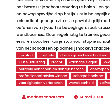
Het leren schaatsen op dames ijshockeyschaats
het beste uit je schaatservaring te halen. Een go
en bewegingsvrijheid op het ijs. Het is belangrij
knieën licht gebogen zijn en je gewicht gelijkmat
oefenen van zijwaartse bewegingen, zoals crosso
wendbaarheid. Door regelmatig te trainen, geduldi
ervaren coaches, kun je stap voor stap je scha
van het schaatsen op dames ijshockeyschaatse
comfort
controle
dames ijshockeyschaatsen
juiste uitrusting
kracht
krachtige slagen
kwa
normale schoenen als richtlijn nemen
ontwerpen
professioneel advies winnen
scherpe bochten
vaardigheden verbeteren
wendbaarheid
zelfv
14 mei 2024