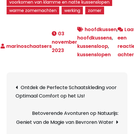
voorkomen van klamme en natte kussenslopen
warme zomernachten
werking
zomer
hoofdkussen
,
Laa
03
hoofdkussens
,
een
november
kussensloop
,
reacti
2023
kussenslopen
achte
Berichtnavigatie
Ontdek de Perfecte Schaatskleding voor
Optimaal Comfort op het IJs!
Betoverende Avonturen op Natuurijs:
Geniet van de Magie van Bevroren Water