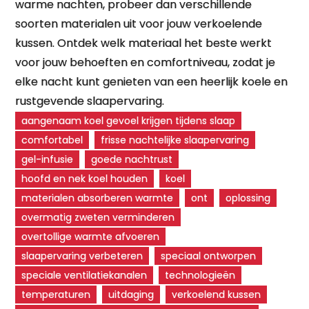
warme nachten, probeer dan verschillende
soorten materialen uit voor jouw verkoelende
kussen. Ontdek welk materiaal het beste werkt
voor jouw behoeften en comfortniveau, zodat je
elke nacht kunt genieten van een heerlijk koele en
rustgevende slaapervaring.
aangenaam koel gevoel krijgen tijdens slaap
comfortabel
frisse nachtelijke slaapervaring
gel-infusie
goede nachtrust
hoofd en nek koel houden
koel
materialen absorberen warmte
ont
oplossing
overmatig zweten verminderen
overtollige warmte afvoeren
slaapervaring verbeteren
speciaal ontworpen
speciale ventilatiekanalen
technologieën
temperaturen
uitdaging
verkoelend kussen