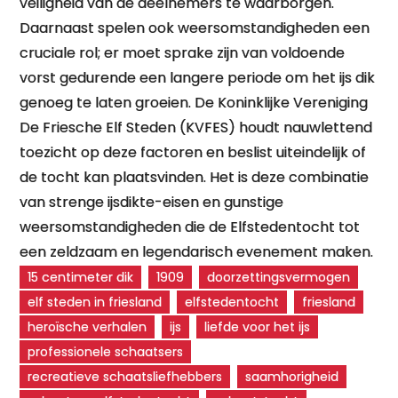
veiligheid van de deelnemers te waarborgen.
Daarnaast spelen ook weersomstandigheden een
cruciale rol; er moet sprake zijn van voldoende
vorst gedurende een langere periode om het ijs dik
genoeg te laten groeien. De Koninklijke Vereniging
De Friesche Elf Steden (KVFES) houdt nauwlettend
toezicht op deze factoren en beslist uiteindelijk of
de tocht kan plaatsvinden. Het is deze combinatie
van strenge ijsdikte-eisen en gunstige
weersomstandigheden die de Elfstedentocht tot
een zeldzaam en legendarisch evenement maken.
15 centimeter dik
1909
doorzettingsvermogen
elf steden in friesland
elfstedentocht
friesland
heroïsche verhalen
ijs
liefde voor het ijs
professionele schaatsers
recreatieve schaatsliefhebbers
saamhorigheid