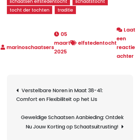
schaatsen elfstedentocht
schaatstocht
tocht der tochten
traditie
Laat
05
een
maart
elfstedentocht
reactie
2025
o
achter
D
Ma
v
Berichtnavigatie
Verstelbare Noren in Maat 38-41:
Sc
Comfort en Flexibiliteit op het IJs
D
Le
El
Geweldige Schaatsen Aanbieding: Ontdek
Nu Jouw Korting op Schaatsuitrusting!