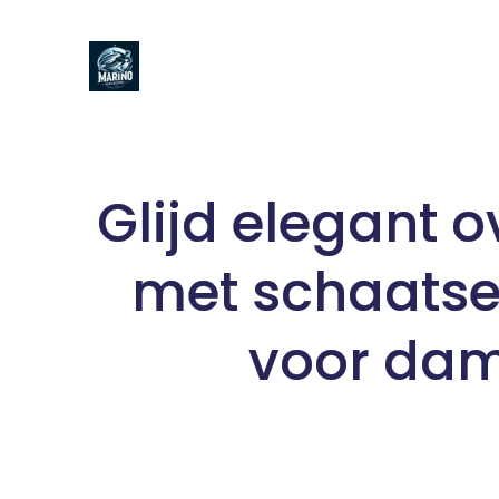
Naar
de
inhoud
gaan
Glijd elegant ov
met schaatse
voor dam