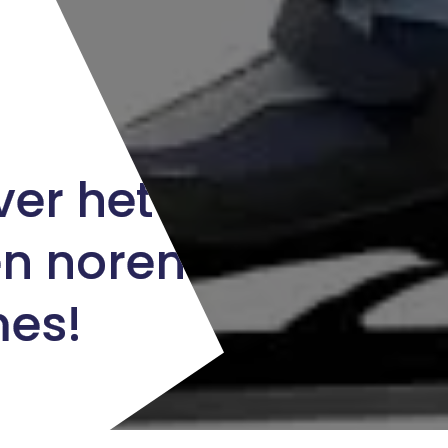
er het ijs
n noren
es!