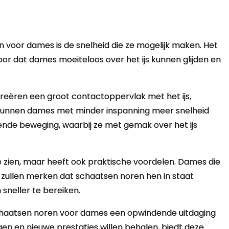
 voor dames is de snelheid die ze mogelijk maken. Het
or dat dames moeiteloos over het ijs kunnen glijden en
creëren een groot contactoppervlak met het ijs,
r kunnen dames met minder inspanning meer snelheid
iende beweging, waarbij ze met gemak over het ijs
e zien, maar heeft ook praktische voordelen. Dames die
, zullen merken dat schaatsen noren hen in staat
sneller te bereiken.
 schaatsen noren voor dames een opwindende uitdaging
gen en nieuwe prestaties willen behalen, biedt deze