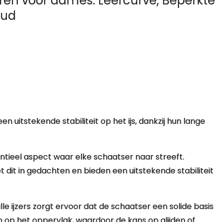
ren voor dames: Leercurve, Beperkte
oud
n uitstekende stabiliteit op het ijs, dankzij hun lange
entieel aspect waar elke schaatser naar streeft.
dit in gedachten en bieden een uitstekende stabiliteit
 ijzers zorgt ervoor dat de schaatser een solide basis
ip op het oppervlak, waardoor de kans op glijden of