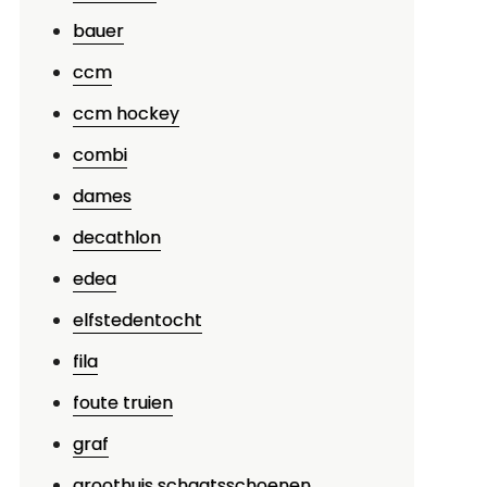
bauer
ccm
ccm hockey
combi
dames
decathlon
edea
elfstedentocht
fila
foute truien
graf
groothuis schaatsschoenen